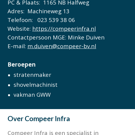
PC & Plaats:
1165 NB Halfweg
Adres:
Machineweg 13
Telefoon:
0
23 539 38 06
Website:
https://compeerinfra.nl
Contactpersoon MGE: Minke Duive
n
E-mail:
m.duiven@compeer-bv.nl
Beroepen
stratenmaker
shovelmachinist
vakman GWW
Over
Compeer Infra
Compeer Infra is een specialist in