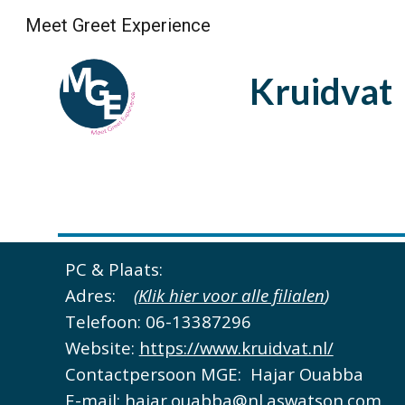
Meet Greet Experience
Sk
Kruidvat
PC & Plaats:
Adres:
(
Klik hier voor alle filialen
)
Telefoon: 06-13387296
Website:
https://www.kruidvat.nl/
Contactpersoon MGE:
Hajar Ouabba
E-mail: hajar.ouabba@nl.aswatson.com