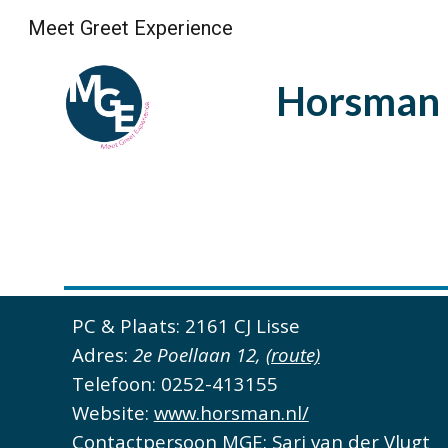
Meet Greet Experience
Sk
Horsman 
PC & Plaats: 2161 CJ Lisse
Adres:
2e Poellaan 12,
(route)
Telefoon:
0252-413155
Website:
www.horsman.nl/
Contactpersoon MGE: Sari van der Vlugt