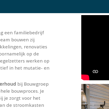
 een familiebedrijf
 team bouwen zij
kkelingen, renovaties
oornamelijk op de
egelzetters werken op
ief in het mutatie- en
derhoud
bij Bouwgroep
ehele bouwproces. Je
j je zorgt voor het
van de stroomkasten