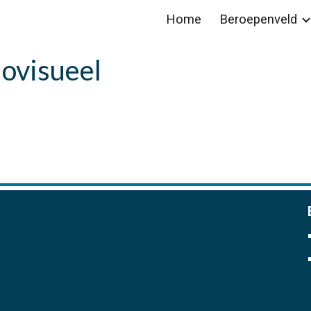
Home
Beroepenveld
ip to main content
Skip to navigat
iovisueel