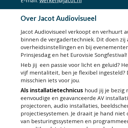
E-mail:
werken@jacot.nl
Over
Jacot Audiovisueel
Jacot Audiovisueel verkoopt en verhuurt au
binnen de vergadertechniek. Dit doen zij
overheidsinstellingen en bij evenementen,
Prinsjesdag en het Eurovisie Songfestival
Heb jij een passie voor licht
en
geluid
?
He
vijf mentaliteit, ben je flexibel ingesteld
?
misschien iets voor jou.
Als installatietechni
cus
houd jij je bezig
eenvoudige en geavanceerde AV installati
projectoren, audio installaties, beeldsch
projectiesystemen. Je draait je hand niet 
van besturingssystemen en programmeer