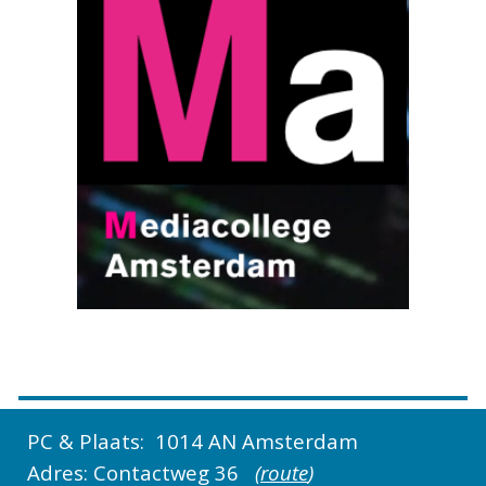
PC & Plaats:
1014 AN Amsterdam
Adres: Contactweg 36
(
route
)