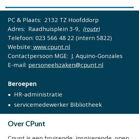
PC & Plaats:
2132 TZ Hoofddorp
Adres:
Raadhuisplein 3-9,
(route)
Telefoon:
023 566 48 22 (intern 5822)
Website:
www.cpunt.nl
Contactpersoon MGE:
J
. Aquino-Gonzales
E-mail:
personeelszaken@cpunt.nl
Beroepen
HR-administratie
servicemedewerker Bibliotheek
Over
CPunt
Cpunt is een bruisende, inspirerende, open