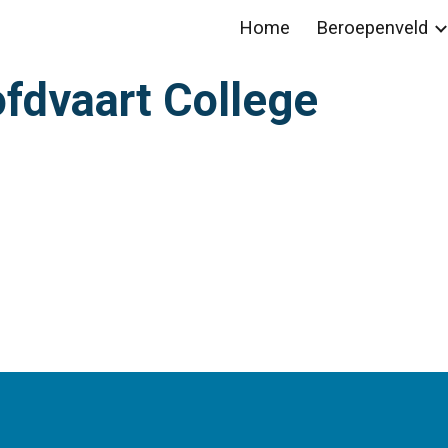
Home
Beroepenveld
ip to main content
Skip to navigat
fdvaart
 College