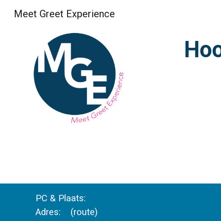
Meet Greet Experience
Sk
Hoo
PC & Plaats:  
Adres:    (route)